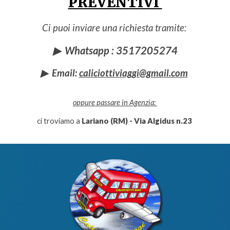
PREVENTIVI
Ci puoi inviare una richiesta tramite:
▶ Whatsapp : 3517205274
▶ Email:
caliciottiviaggi@gmail.com
oppure passare in Agenzia:
ci troviamo a
Lariano (RM) - Via Algidus n.23